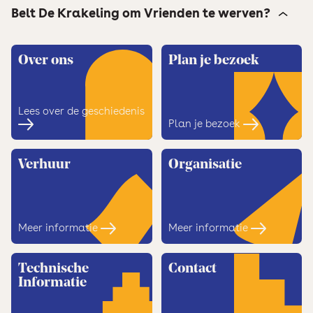
Belt De Krakeling om Vrienden te werven?
hier.
Over ons
Plan je bezoek
Lees over de ge­schiedenis
Plan je bezoek
Verhuur
Organisatie
Meer informatie
Meer informatie
Technische
Contact
Informatie