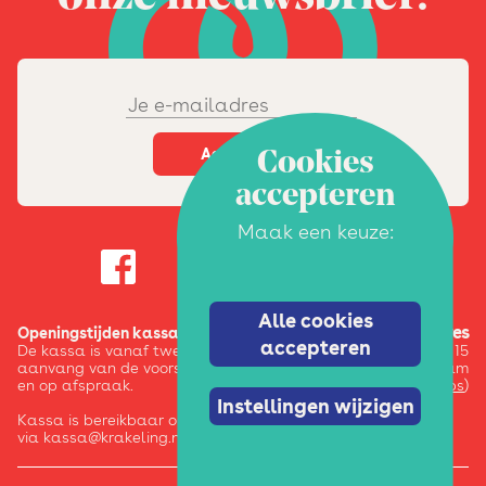
Cookies
accepteren
Maak een keuze:
Alle cookies
Adres
Openingstijden kassa:
accepteren
De kassa is vanaf twee uur voor
Pazzanistraat 15
aanvang van de voorstelling / activiteit
1014 DB Amsterdam
en op afspraak.
(
google maps
)
Instellingen wijzigen
Kassa is bereikbaar op 020-6245123 en
via kassa@krakeling.nl.