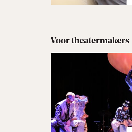
Stichting Jeugdtheater Amste
De Krakeling is een theater voo
waarin zij zichzelf kunnen herke
veilige ontmoetingsplek, waar z
creatieve plek die kinderen en j
Voor theatermakers
creatieve, empathische en zelf
Al bijna 50 jaar zijn we hét la
programmeren diverse, artistie
jeugdtheaterproducties en organ
jongeren.
Theater De Krakeling is onderd
en richt zich op:
-De programmering van jeugd- e
Krakeling en op locatie.
-Theatereducatie voor basissch
-Maatschappelijke betrokkenhe
Stadspas en Theater na de Da