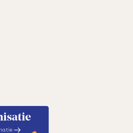
isatie
matie