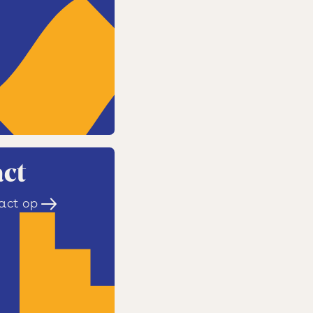
ct
act op