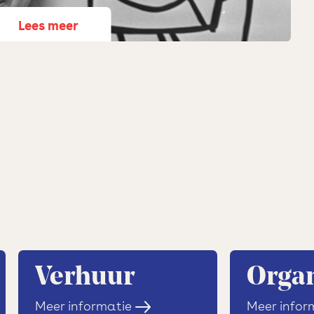
n grondlegster Hans Snoek werd in 1978 De
le vaste plek waar één keer per week
eze inspirerende, veelzijdige vrouw hebben we
nze theaterzaal op Westergas draagt haar
es meer
bij oprichting gehuisvest in De Turnhallen op
 waar tot dan toe twee turnverenigingen
zaal werd omgebouwd tot theaterzaal, een hal
ietsenstalling en een kassa.
e naam De Krakeling vanwege de symbolische
: van buiten naar binnen. En wist je dat het
 de Koekjesbrug?
Verhuur
Organ
sterdammers deel uit van hun
Meer informatie
Meer infor
aniseerden er toneelstukken- en musicals, veel