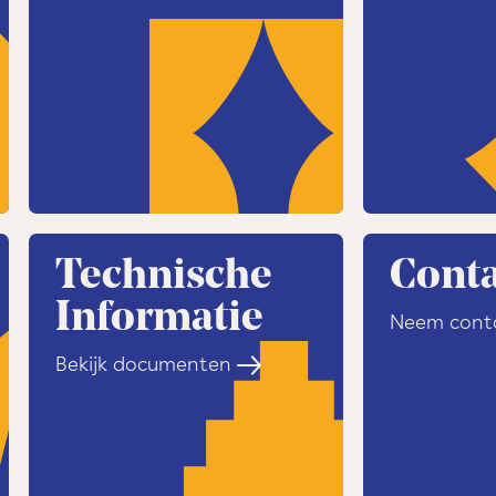
n het theater met hun familie. Meer weten over
lige gebouw? Kijk dan op de website
Westergas
Krakeling gevestigd aan de Pazzanistraat 15, op
kterrein. Het oude pand voldeed niet meer aan
nze nieuwe locatie maken jonge Amsterdammers
en. Als creatieve broedplaats tussen het groen
fecte plek voor hét leukste theater voor de
Technische
Conta
Informatie
Neem cont
Bekijk documenten