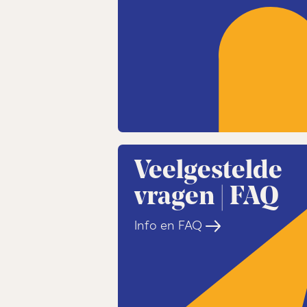
Amsterdamse kinderen bezochte
de geschiedenis van het voorma
Amsterdamopdekaart
.
Verhuizing naar Cultuurpark 
Sinds 1 juli 2020 is Theater De 
het voormalige Westergasfabrie
de veiligheidseisen. Ook op o
weer herinneringen voor het lev
is Cultuurpark Westergas de per
jeugd.
Veelgestelde
foto: Jac de Nijs
vragen | FAQ
Info en FAQ