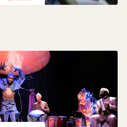
rdam
r álle Amsterdamse kinderen en jongeren,
nnen in wat ze op het podium zien. Wij zijn een
e helemaal zichzelf mogen zijn. Ook zijn we een
ongeren inspireert om op te groeien tot
verzekerde volwassenen.
ndelijke podium voor de jeugdpodiumkunsten. We
k vernieuwende en maatschappelijk urgente
iseren activiteiten gericht op kinderen en
eel van Stichting Jeugdtheater Amsterdam
n jongerenvoorstellingen in Theater De
olen en middelbare scholen.
id door samen te werken met onder andere
m.