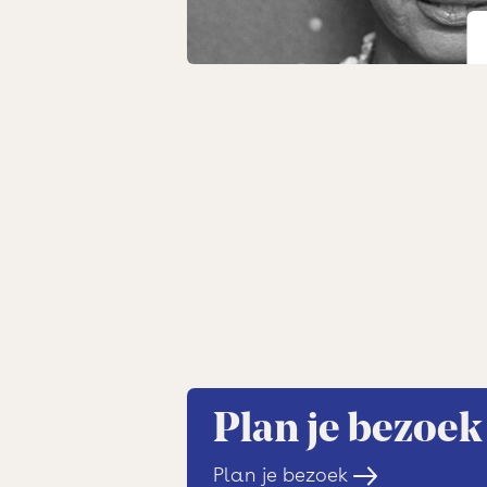
Hans Snoek
Dankzij de tomeloze energie va
Krakeling opgericht: een centra
jeugdtheater te zien was. Aan d
een speciale pagina gewijd. O
naam: De Hans Snoek Zaal.
Le
Jeugdtheater De Krakeling werd 
de Nieuwe Passeerdersstraat 1,
gevestigd waren. De grote gym
voor de jassen, een foyer, een f
Het monumentale pand kreeg d
betekenis van de lemniscaatvorm
pand ook nog eens grensde aan
Plan je bezoek
De Krakeling maakt bij veel Am
Plan je bezoek
jeugdherinneringen: scholen org