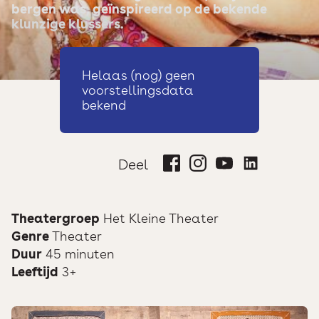
bergen was, geïnspireerd op de bekende
klunzige klussers.
Helaas (nog) geen
voorstellingsdata
bekend
Deel
Theatergroep
Het Kleine Theater
Genre
Theater
Duur
45 minuten
Leeftijd
3+