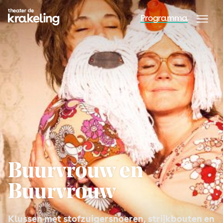
Programma
Buurvrouw en
Buurvrouw
Klussen met stofzuigersnoeren, strijkbouten en