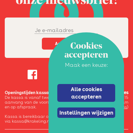
onze nieuwsbrief!
Cookies
accepteren
Maak een keuze:
Alle cookies
Adres
Openingstijden kassa:
accepteren
De kassa is vanaf twee uur voor
Pazzanistraat 15
aanvang van de voorstelling / activiteit
1014 DB Amsterdam
en op afspraak.
(
google maps
)
Instellingen wijzigen
Kassa is bereikbaar op 020-6245123 en
via kassa@krakeling.nl.