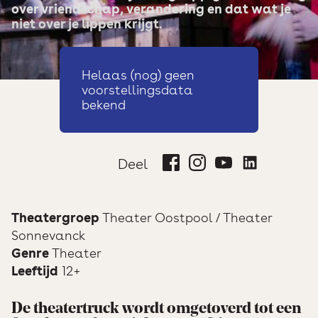
over vriendschap, verandering en dat wat je
niet over je lippen krijgt.
Helaas (nog) geen
voorstellingsdata
bekend
Deel
Theatergroep
Theater Oostpool / Theater
Sonnevanck
Genre
Theater
Leeftijd
12+
De theatertruck wordt omgetoverd tot een