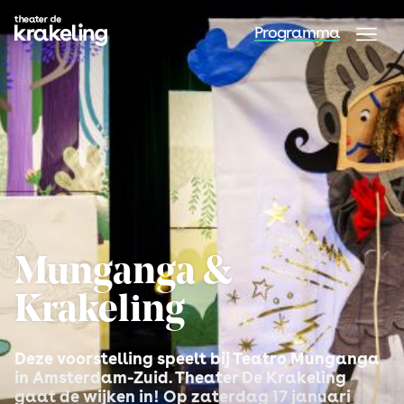
Programma
Munganga &
Krakeling
Deze voorstelling speelt bij Teatro Munganga
in Amsterdam-Zuid. Theater De Krakeling
gaat de wijken in! Op zaterdag 17 januari