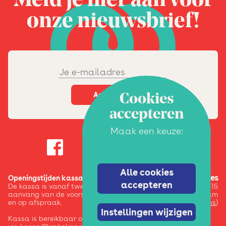
Meld je hier aan voor
onze nieuwsbrief!
Cookies
accepteren
Maak een keuze:
Alle cookies
Adres
Openingstijden kassa:
accepteren
De kassa is vanaf twee uur voor
Pazzanistraat 15
aanvang van de voorstelling / activiteit
1014 DB Amsterdam
en op afspraak.
(
google maps
)
Instellingen wijzigen
Kassa is bereikbaar op 020-6245123 en