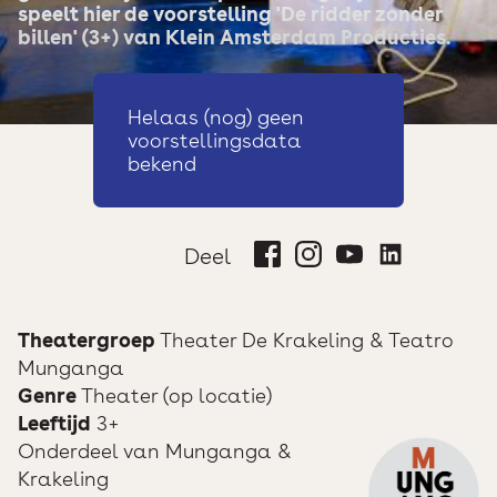
speelt hier de voorstelling 'De ridder zonder
billen' (3+) van Klein Amsterdam Producties.
Helaas (nog) geen
voorstellingsdata
bekend
Deel
Theatergroep
Theater De Krakeling & Teatro
Munganga
Genre
Theater (op locatie)
Leeftijd
3+
Onderdeel van
Munganga &
Krakeling