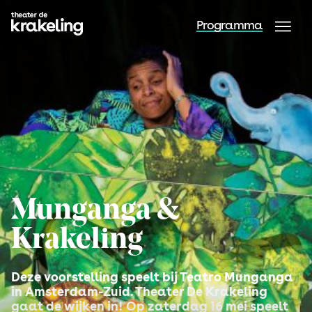
Programma
Munganga &
Krakeling
Deze voorstelling speelt bij Teatro Munganga
in Amsterdam-Zuid. Theater De Krakeling
gaat de wijken in! Op zaterdag 16 mei speelt