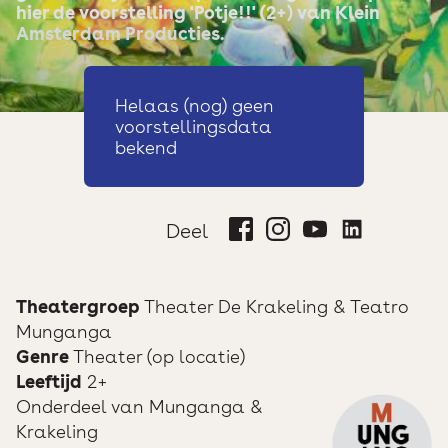
hier de voorstelling 'Potje!!' (2+) van Klein
Amsterdam Producties.
Helaas (nog) geen
voorstellingsdata
bekend
Deel
Theatergroep
Theater De Krakeling & Teatro
Munganga
Genre
Theater (op locatie)
Leeftijd
2+
Onderdeel van
Munganga &
Krakeling