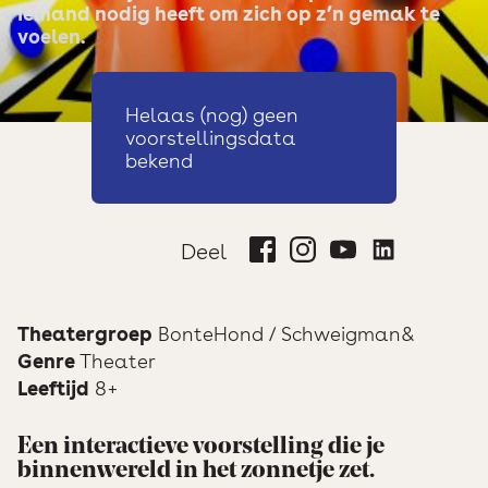
iemand nodig heeft om zich op z’n gemak te
voelen.
Helaas (nog) geen
voorstellingsdata
bekend
Deel
Theatergroep
BonteHond / Schweigman&
Genre
Theater
Leeftijd
8+
Een interactieve voorstelling die je
binnenwereld in het zonnetje zet.