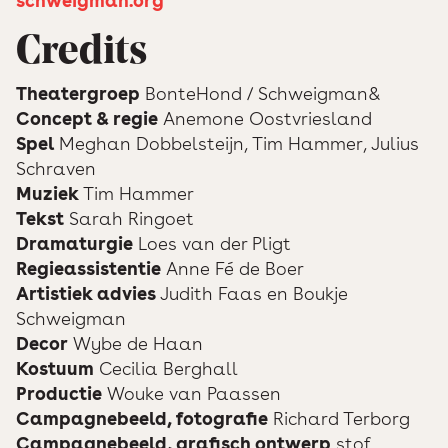
schweigman.org
Credits
Theatergroep
BonteHond / Schweigman&
Concept & regie
Anemone Oostvriesland
Spel
Meghan Dobbelsteijn, Tim Hammer, Julius
Schraven
Muziek
Tim Hammer
Tekst
Sarah Ringoet
Dramaturgie
Loes van der Pligt
Regieassistentie
Anne Fé de Boer
Artistiek advies
Judith Faas en Boukje
Schweigman
Decor
Wybe de Haan
Kostuum
Cecilia Berghall
Productie
Wouke van Paassen
Campagnebeeld, fotografie
Richard Terborg
Campagnebeeld, grafisch ontwerp
stof