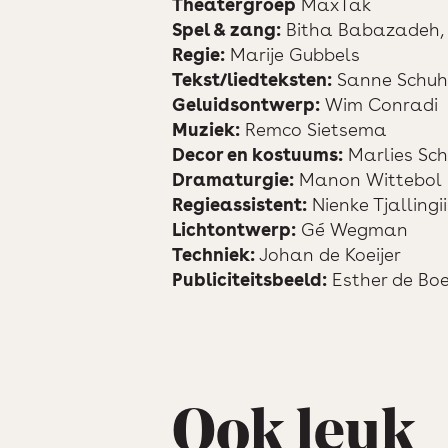
Theatergroep
MaxTak
Spel & zang:
Bitha Babazadeh, 
Regie:
Marije Gubbels
Tekst/liedteksten:
Sanne Schu
Geluidsontwerp:
Wim Conradi
Muziek:
Remco Sietsema
Decor en kostuums:
Marlies Sch
Dramaturgie:
Manon Wittebol
Regieassistent:
Nienke Tjallingii
Lichtontwerp:
Gé Wegman
Techniek:
Johan de Koeijer
Publiciteitsbeeld:
Esther de Boe
Ook leuk