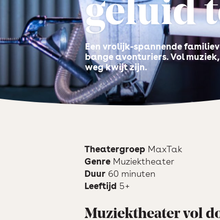
geluid 
Een vrolijk-spannende familiev
bange avonturiers. Vol muziek,
weg kwijt zijn.
Theatergroep
MaxTak
Genre
Muziektheater
Duur
60 minuten
Leeftijd
5+
Muziektheater vol d