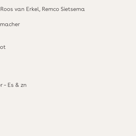
Roos van Erkel, Remco Sietsema
hmacher
ot
r – Es & zn