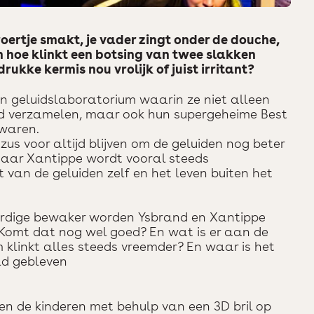
broertje smakt, je vader zingt onder de douche,
 En hoe klinkt een botsing van twee slakken
drukke kermis nou vrolijk of juist irritant?
 geluidslaboratorium waarin ze niet alleen
ld verzamelen, maar ook hun supergeheime Best
ewaren.
zus voor altijd blijven om de geluiden nog beter
maar Xantippe wordt vooral steeds
 van de geluiden zelf en het leven buiten het
rdige bewaker worden Ysbrand en Xantippe
. Komt dat nog wel goed? En wat is er aan de
linkt alles steeds vreemder? En waar is het
ld gebleven
en de kinderen met behulp van een 3D bril op