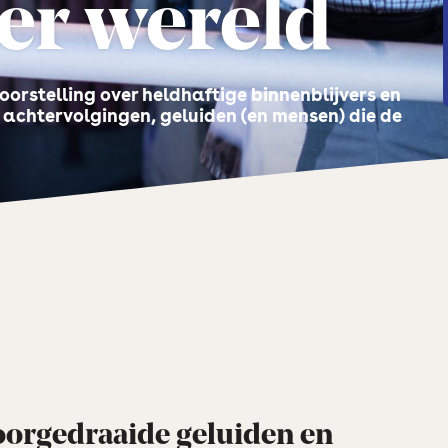
ter wereld
oorstelling over heldhaftige binnenblijvers en
 achtervolgingen, geluiden (en mensen) die de
oorgedraaide geluiden en