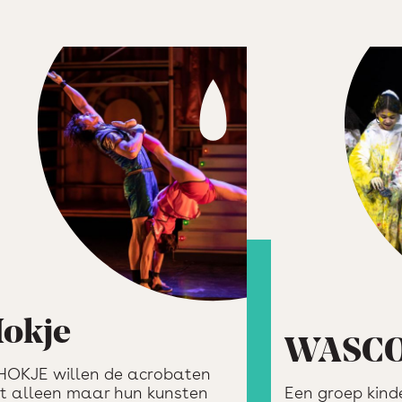
okje
WASCO
 HOKJE willen de acrobaten
et alleen maar hun kunsten
Een groep kind