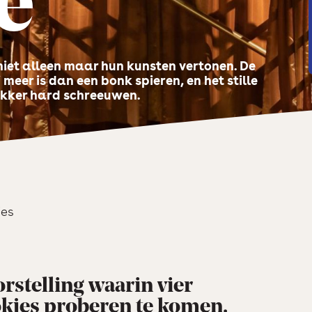
e
niet alleen maar hun kunsten vertonen. De
 meer is dan een bonk spieren, en het stille
ekker hard schreeuwen.
es
rstelling waarin vier
okjes proberen te komen.