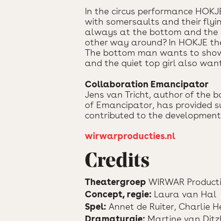
In the circus performance HOKJE
with somersaults and their flying
always at the bottom and the gir
other way around? In HOKJE the 
The bottom man wants to show 
and the quiet top girl also wan
Collaboration Emancipator
Jens van Tricht, author of the 
of Emancipator, has provided s
contributed to the development 
wirwarproducties.nl
Credits
Theatergroep
WIRWAR Producti
Concept, regie:
Laura van Hal
Spel:
Annet de Ruiter, Charlie H
Dramaturgie:
Martine van Dit