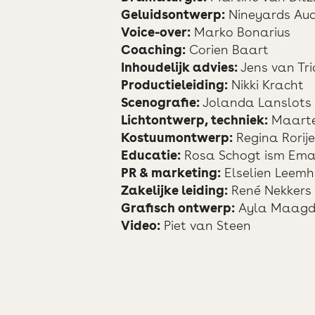
Geluidsontwerp:
Nineyards Aud
Voice-over:
Marko Bonarius
Coaching:
Corien Baart
Inhoudelijk advies:
Jens van Tri
Productieleiding:
Nikki Kracht
Scenografie:
Jolanda Lanslots
Lichtontwerp, techniek:
Maarte
Kostuumontwerp:
Regina Rorije
Educatie:
Rosa Schogt ism Ema
PR & marketing:
Elselien Leemh
Zakelijke leiding:
René Nekkers
Grafisch ontwerp:
Ayla Maagd
Video:
Piet van Steen