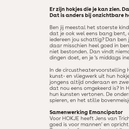
Er zijn hokjes die je kan zien. D
Dat is anders bij onzichtbare h
Ben jij meestal het stoerste kin
dat je ook wel eens bang bent, of
iedereen jou schattig? Dan ben j
daar misschien heel goed in bent
niet bestonden. Dan vindt niema
dingen doet, en je ’s middags in
In de circustheatervoorstelling
kunst- en vliegwerk uit hun hokj
jongens altijd onderaan en zwe
dat nou eens omgekeerd is? In 
hun kunsten vertonen. De onderm
spieren, en het stille bovenmei
Samenwerking Emancipator
Voor HOKJE heeft Jens van Tric
goed is voor mannen' en opricht