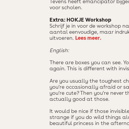
Tevens heeft emancipator bijge
voor scholen.
Extra: HOKJE Workshop
Schrijf je in voor de workshop na
aantal eenvoudige, maar indruk
uitvoeren.
Lees meer.
English:
There are boxes you can see. Yo
again. This is different with invi
Are you usually the toughest chil
you’re occasionally afraid or s
you’re cute? Then you’re never 
actually good at those.
It would be nice if those invisibl
strange if you do wild things 
beautiful princess in the aftern