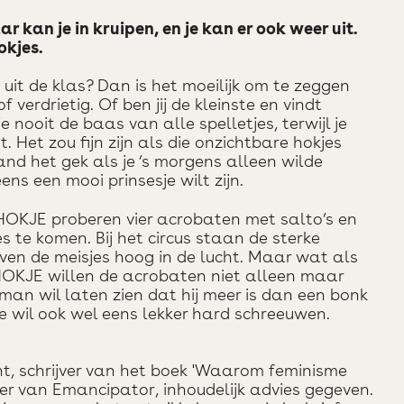
aar kan je in kruipen, en je kan er ook weer uit.
okjes.
d uit de klas? Dan is het moeilijk om te zeggen
 verdrietig. Of ben jij de kleinste en vindt
e nooit de baas van alle spelletjes, terwijl je
. Het zou fijn zijn als die onzichtbare hokjes
nd het gek als je ’s morgens alleen wilde
eens een mooi prinsesje wilt zijn.
 HOKJE proberen vier acrobaten met salto’s en
es te komen. Bij het circus staan de sterke
ven de meisjes hoog in de lucht. Maar wat als
HOKJE willen de acrobaten niet alleen maar
an wil laten zien dat hij meer is dan een bonk
sje wil ook wel eens lekker hard schreeuwen.
ht, schrijver van het boek 'Waarom feminisme
er van Emancipator, inhoudelijk advies gegeven.