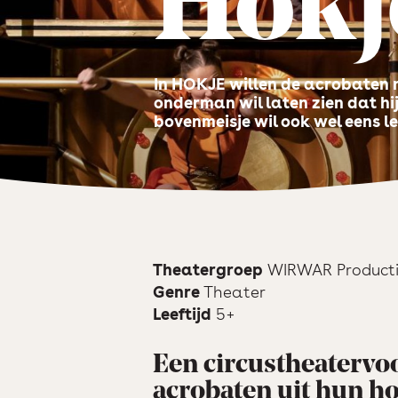
Hokj
In HOKJE willen de acrobaten 
onderman wil laten zien dat hij
bovenmeisje wil ook wel eens l
Theatergroep
WIRWAR Producti
Genre
Theater
Leeftijd
5+
Een circustheatervoo
acrobaten uit hun h