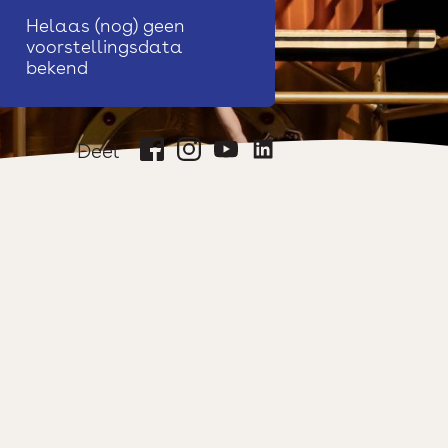
Helaas (nog) geen
voorstellingsdata
bekend
Deel