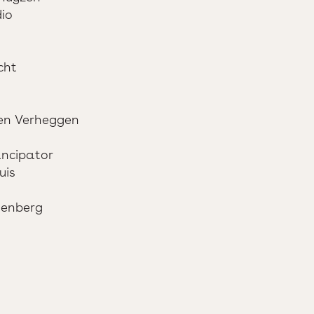
io
cht
n Verheggen
ncipator
uis
enberg