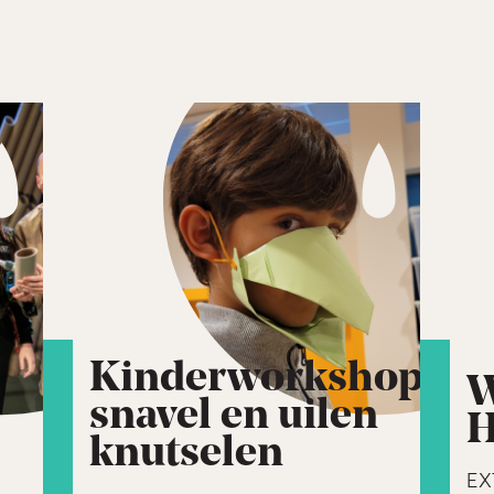
Kinderworkshop
W
snavel en uilen
H
knutselen
EX