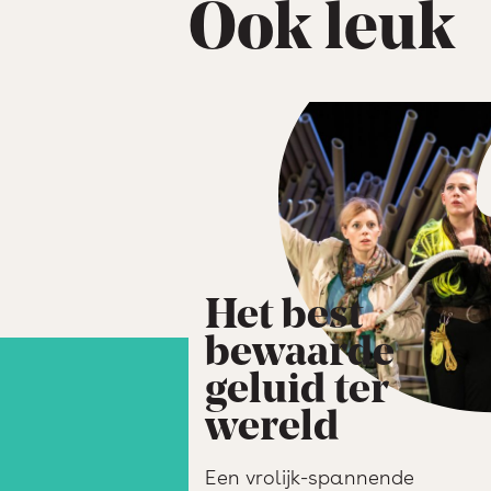
Ook leuk
Het best
bewaarde
geluid ter
wereld
Een vrolijk-spannende