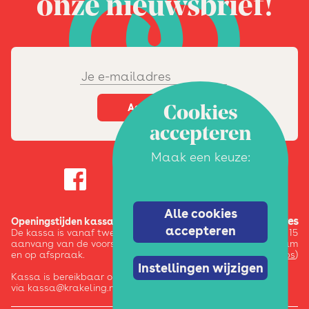
onze nieuwsbrief!
Cookies
accepteren
Maak een keuze:
Alle cookies
Adres
Openingstijden kassa:
accepteren
De kassa is vanaf twee uur voor
Pazzanistraat 15
aanvang van de voorstelling / activiteit
1014 DB Amsterdam
en op afspraak.
(
google maps
)
Instellingen wijzigen
Kassa is bereikbaar op 020-6245123 en
via kassa@krakeling.nl.