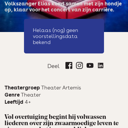
Volkszanger Elias komt samen met zijn hondje
op, klaar voor het concert van zijn carrière.
Helaas (nog) geen
voorstellingsdata
bekend
Deel
Theatergroep
Theater Artemis
Genre
Theater
Leeftijd
4+
Vol overtuiging begint hij volwassen
liederen over zijn zwaarmoedige leven te